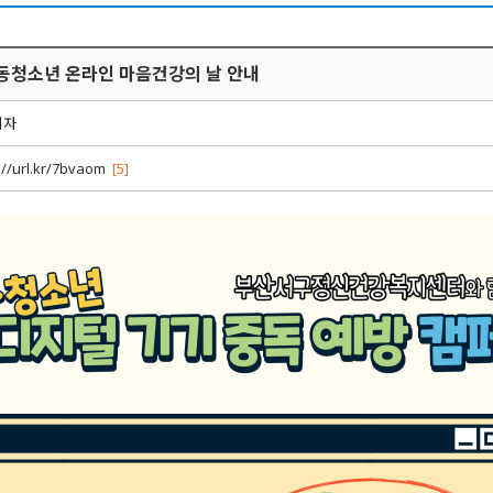
아동청소년 온라인 마음건강의 날 안내
리자
://url.kr/7bvaom
[5]