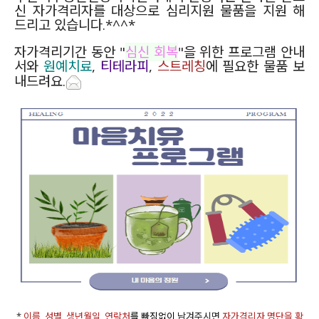
신 자가격리자를 대상으로 심리지원 물품을 지원 해
드리고 있습니다.*^^*
자가격리기간 동안 "
심신 회복
"을 위한 프로그램 안내
서와
원예치료
,
티테라피
,
스트레칭
에 필요한 물품 보
내드려요.
*
이름, 성별, 생년월일, 연락처
를 빠짐없이
남겨주시면
자가격리자 명단을 확