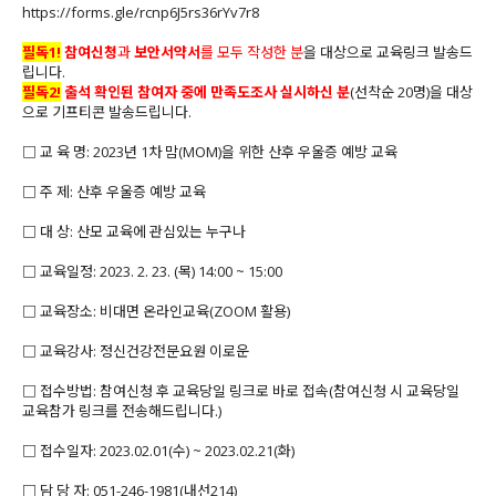
https://forms.gle/rcnp6J5rs36rYv7r8
필독1!
참여신청
과
보안서약서
를 모두 작성한 분
을 대상으로 교육링크 발송드
립니다.
필독2!
출석 확인된 참여자 중에
만족도조사 실시하신 분
(선착순 20명)을 대상
으로 기프티콘 발송드립니다.
□ 교 육 명: 2023년 1차 맘(MOM)을 위한 산후 우울증 예방 교육
□ 주 제: 산후 우울증 예방 교육
□ 대 상: 산모 교육에 관심있는 누구나
□ 교육일정: 2023. 2. 23. (목) 14:00 ~ 15:00
□ 교육장소: 비대면 온라인교육(ZOOM 활용)
□ 교육강사: 정신건강전문요원 이로운
□ 접수방법: 참여신청 후 교육당일 링크로 바로 접속(참여신청 시 교육당일
교육참가 링크를 전송해드립니다.)
□ 접수일자: 2023.02.01(수) ~ 2023.02.21(화)
□ 담 당 자: 051-246-1981(내선214)