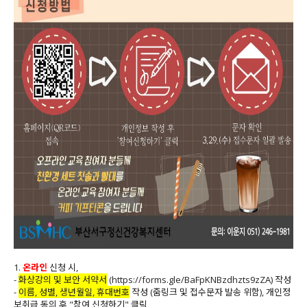
1.
온라인
신청 시,
-
화상강의 및 보안 서약서
(
https://forms.gle/BaFpKNBzdhzts9zZA
) 작성
-
이름, 성별, 생년월일, 휴대번호
작성 (줌링크 및 접수문자 발송 위함), 개인정
보취급 동의 후 "참여 신청하기" 클릭