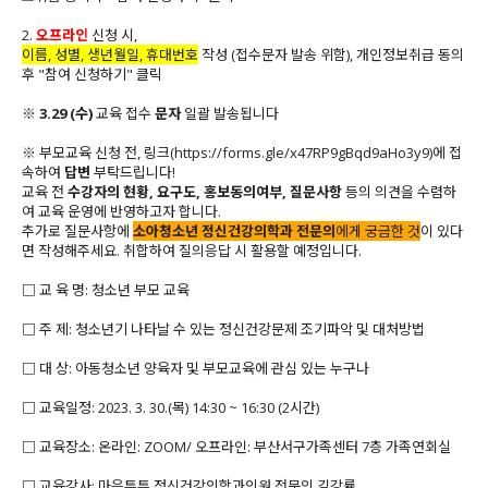
2.
오프라인
신청 시,
이름, 성별, 생년월일, 휴대번호
작성 (접수문자 발송 위함), 개인정보취급 동의
후 "참여 신청하기" 클릭
※
3.29 (수)
교육 접수
문자
일괄 발송됩니다
※ 부모
교육 신청 전, 링크
(
https://forms.gle/x47RP9gBqd9aHo3y9
)
에 접
속하여
답변
부탁드립니다!
교육 전
수강자의 현황, 요구도, 홍보동의여부, 질문사항
등의 의견을 수렴하
여 교육 운영에 반영하고자 합니다.
추가로 질문사항에
소아청소년 정신건강의학과 전문의
에게 궁금한 것
이 있다
면 작성해주세요. 취합하여 질의응답 시 활용할 예정입니다.
□ 교 육 명: 청소년 부모 교육
□ 주 제: 청소년기 나타날 수 있는 정신건강문제 조기파악 및 대처방법
□ 대 상: 아동청소년 양육자 및 부모교육에 관심 있는 누구나
□ 교육일정: 2023. 3. 30.(목) 14:30 ~ 16:30 (2시간)
□ 교육장소: 온라인: ZOOM/ 오프라인: 부산서구가족센터 7층 가족연회실
□ 교육강사: 마음튼튼 정신건강의학과의원 전문의 김강률