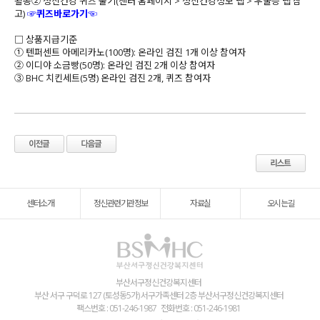
활동② 정신건강 퀴즈 풀기(센터 홈페이지 > 정신건강정보 탭 > 우울증 탭 참
고)
☞
퀴즈바로가기
☜
□ 상품지급기준
① 텐퍼센트 아메리카노(100명): 온라인 검진 1개 이상 참여자
② 이디야 소금빵(50명): 온라인 검진 2개 이상 참여자
③ BHC 치킨세트(5명) 온라인 검진 2개, 퀴즈 참여자
센터소개
정신관련기관정보
자료실
오시는길
부산서구정신건강복지센터
부산 서구 구덕로 127 (토성동5가) 서구가족센터 2층 부산서구정신건강복지센터
팩스번호 : 051-246-1987
전화번호 : 051-246-1981