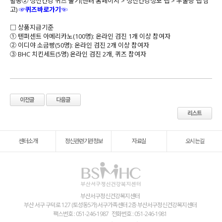
활동② 정신건강 퀴즈 풀기(센터 홈페이지 > 정신건강정보 탭 > 우울증 탭 참
고)
☞
퀴즈바로가기
☜
□ 상품지급기준
① 텐퍼센트 아메리카노(100명): 온라인 검진 1개 이상 참여자
② 이디야 소금빵(50명): 온라인 검진 2개 이상 참여자
③ BHC 치킨세트(5명) 온라인 검진 2개, 퀴즈 참여자
센터소개
정신관련기관정보
자료실
오시는길
부산서구정신건강복지센터
부산 서구 구덕로 127 (토성동5가) 서구가족센터 2층 부산서구정신건강복지센터
팩스번호 : 051-246-1987
전화번호 : 051-246-1981