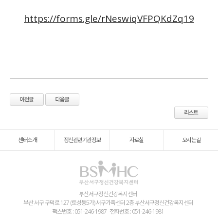
https://forms.gle/rNeswiqVFPQKdZq19
센터소개
정신관련기관정보
자료실
오시는길
부산서구정신건강복지센터
부산 서구 구덕로 127 (토성동5가) 서구가족센터 2층 부산서구정신건강복지센터
팩스번호 : 051-246-1987
전화번호 : 051-246-1981