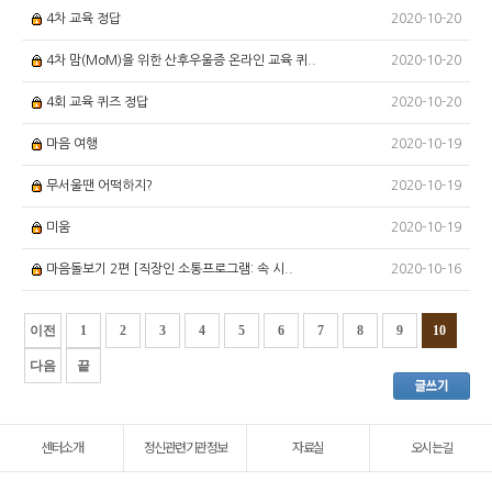
2020-10-20
4차 교육 정답
2020-10-20
4차 맘(MoM)을 위한 산후우울증 온라인 교육 퀴..
2020-10-20
4회 교육 퀴즈 정답
2020-10-19
마음 여행
2020-10-19
무서울땐 어떡하지?
2020-10-19
미움
2020-10-16
마음돌보기 2편 [직장인 소통프로그램: 속 시..
이전
1
2
3
4
5
6
7
8
9
10
다음
끝
센터소개
정신관련기관정보
자료실
오시는길