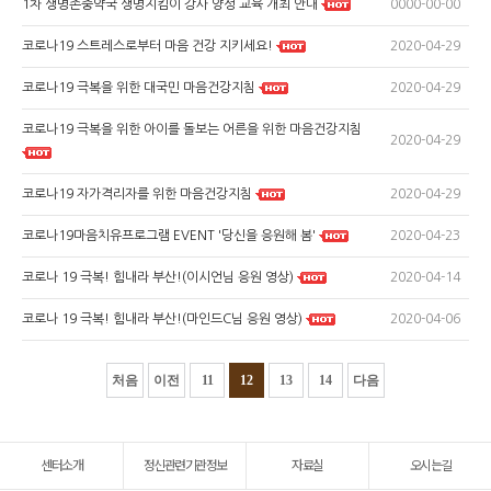
0000-00-00
1차 생명존중약국 생명지킴이 강사 양성 교육 개최 안내
2020-04-29
코로나19 스트레스로부터 마음 건강 지키세요!
2020-04-29
코로나19 극복을 위한 대국민 마음건강지침
코로나19 극복을 위한 아이를 돌보는 어른을 위한 마음건강지침
2020-04-29
2020-04-29
코로나19 자가격리자를 위한 마음건강지침
2020-04-23
코로나19마음치유프로그램 EVENT '당신을 응원해 봄'
2020-04-14
코로나 19 극복! 힘내라 부산!(이시언님 응원 영상)
2020-04-06
코로나 19 극복! 힘내라 부산!(마인드C님 응원 영상)
처음
이전
11
12
13
14
다음
센터소개
정신관련기관정보
자료실
오시는길