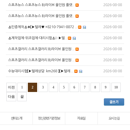
2026-08-08
스포츠뉴스 스포츠뉴스 BJ라이브 올인원 플랫..
2026-08-08
스포츠뉴스 스포츠뉴스 BJ라이브 올인원 플랫..
2026-08-08
♨️민증제작♨️◈【▶텔레♥:+8210-7941-8872 ..
2026-08-08
♨️제작업체-위조업체-대리시험♨️▷▶텔..
2026-08-08
스포츠갤러리 스포츠갤러리 BJ라이브 올인원 ..
2026-08-08
스포츠갤러리 스포츠갤러리 BJ라이브 올인원 ..
2026-08-08
수능대리시험【▶텔레상담: km268 】【▶텔레:..
이전
1
2
3
4
5
6
7
8
9
10
다음
끝
센터소개
정신관련기관정보
자료실
오시는길