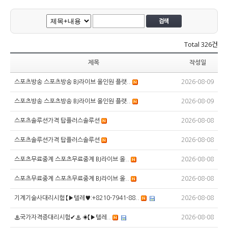
Total
326건
제목
작성일
2026-08-09
스포츠방송 스포츠방송 BJ라이브 올인원 플랫..
2026-08-09
스포츠방송 스포츠방송 BJ라이브 올인원 플랫..
2026-08-08
스포츠솔루션가격 탑플러스솔루션
2026-08-08
스포츠솔루션가격 탑플러스솔루션
2026-08-08
스포츠무료중계 스포츠무료중계 BJ라이브 올..
2026-08-08
스포츠무료중계 스포츠무료중계 BJ라이브 올..
2026-08-08
기계기술사대리시험 【▶텔레♥:+8210-7941-88..
2026-08-08
♨️국가자격증대리시험✔♨️ ◈【▶텔레..