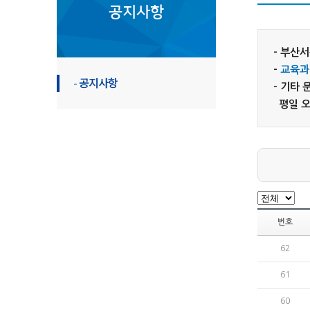
공지사항
- 부산
-
교육과
- 공지사항
- 기타
평일 오전
번호
62
61
60